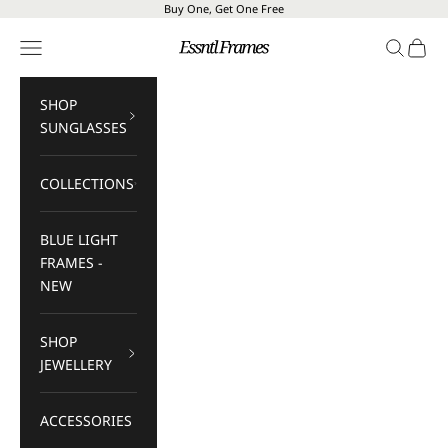
Passer au contenu
Buy One, Get One Free
Essntl Frames
Menu
Recherch
Panier
SHOP
SUNGLASSES
COLLECTIONS
BLUE LIGHT
FRAMES -
NEW
SHOP
JEWELLERY
ACCESSORIES